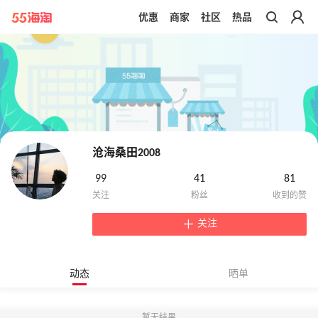
优惠
商家
社区
热品
带你去官网买正品
沧海桑田2008
99
41
81
关注
动态
晒单
暂无结果