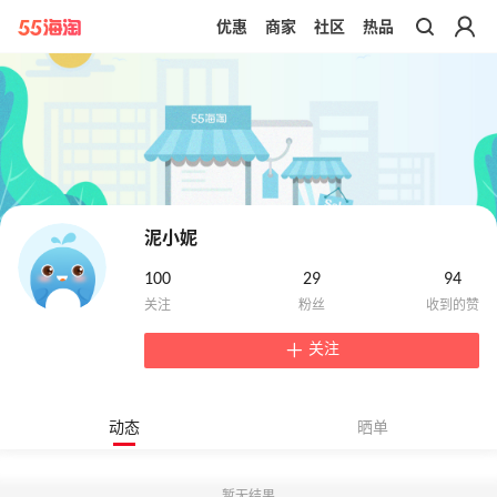
优惠
商家
社区
热品
带你去官网买正品
泥小妮
100
29
94
关注
动态
晒单
暂无结果