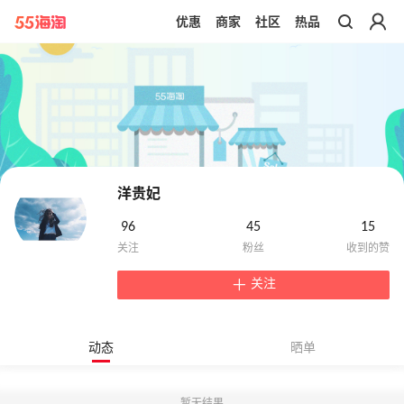
优惠
商家
社区
热品
带你去官网买正品
洋贵妃
96
45
15
关注
动态
晒单
暂无结果