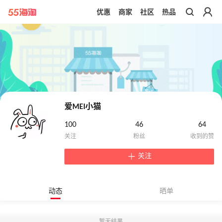
优惠
商家
社区
热品
带你去官网买正品
爱MEI小猫
100
46
64
关注
动态
晒单
暂无结果