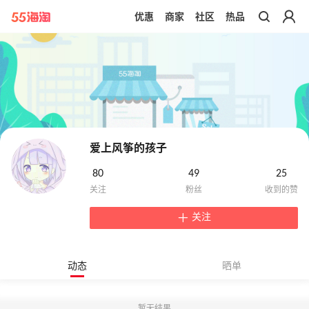
优惠
商家
社区
热品
带你去官网买正品
爱上风筝的孩子
80
49
25
关注
动态
晒单
暂无结果