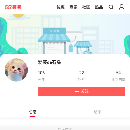
优惠
商家
社区
热品
带你去官网买正品
爱笑de石头
106
22
54
关注
动态
晒单
暂无结果