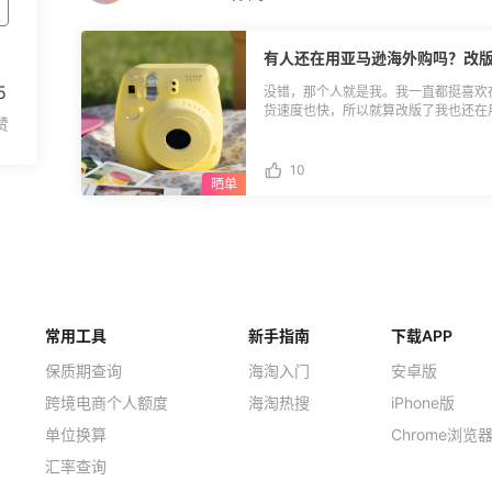
有人还在用亚马逊海外购吗？改
5
没错，那个人就是我。我一直都挺喜欢
货速度也快，所以就算改版了我也还在
一天想买拍立得，于是就去了海外购，
价格差不多，顿时觉得自己舍近求远了
现在海外购基本上都没了价格优势，东
10
那个机制好多了，改成这样确实很可惜
常用工具
新手指南
下载APP
保质期查询
海淘入门
安卓版
跨境电商个人额度
海淘热搜
iPhone版
单位换算
Chrome浏览
汇率查询