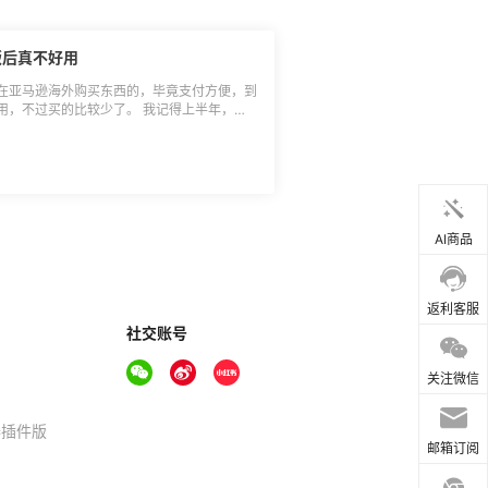
版后真不好用
在亚马逊海外购买东西的，毕竟支付方便，到
用，不过买的比较少了。 我记得上半年，有
下单、到货行云流水，结果后面一看和某东的
，不过还好机子是没啥问题的。 有一说一，
西也少，不知道靠什么运转下去，明明原来的
。
AI商品
返利客服
社交账号
关注微信
器插件版
邮箱订阅