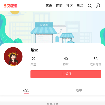
优惠
商家
社区
热品
带你去官网买正品
玺宝
99
40
53
关注
动态
晒单
暂无结果