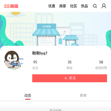
优惠
商家
社区
热品
带你去官网买正品
秋秋lyq7
95
35
58
关注
动态
晒单
暂无结果