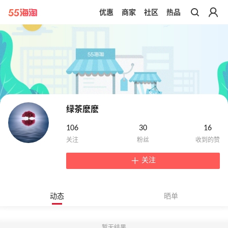
优惠
商家
社区
热品
带你去官网买正品
绿茶麽麽
106
30
16
关注
动态
晒单
暂无结果