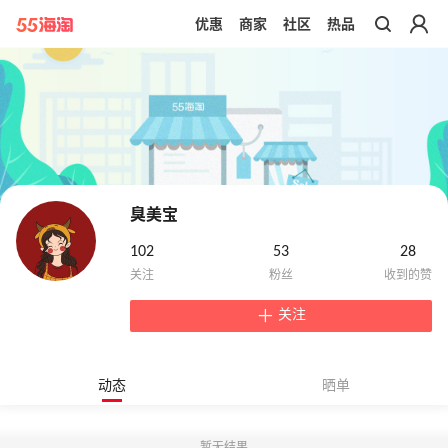
优惠
商家
社区
热品
带你去官网买正品
臭美宝
102
53
28
关注
动态
晒单
暂无结果