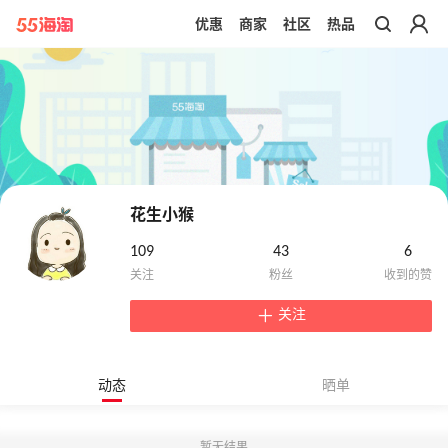
优惠
商家
社区
热品
带你去官网买正品
花生小猴
109
43
6
关注
动态
晒单
暂无结果