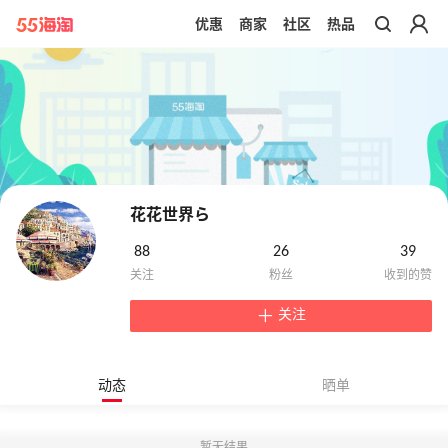
优惠
商家
社区
热品
带你去官网买正品
花花世界ら
88
26
39
关注
动态
晒单
暂无结果