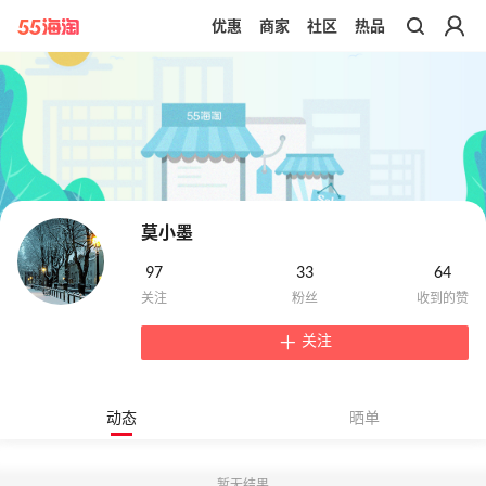
优惠
商家
社区
热品
带你去官网买正品
莫小墨
97
33
64
关注
动态
晒单
暂无结果