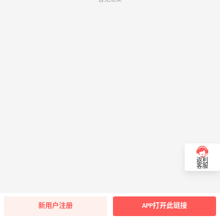
返利
客服
新用户注册
APP打开此链接