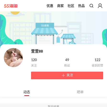
优惠
商家
社区
热品
带你去官网买正品
萱萱BB
120
49
122
关注
动态
晒单
暂无结果