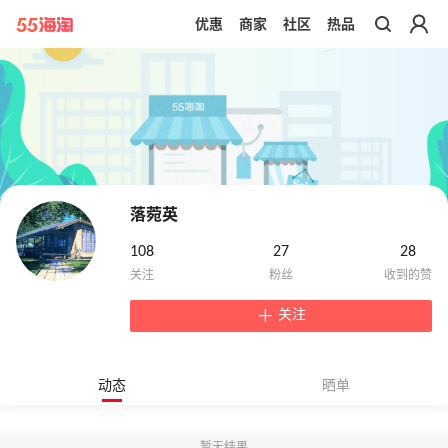
优惠
商家
社区
热品
带你去官网买正品
落菀英
108
27
28
关注
动态
晒单
暂无结果