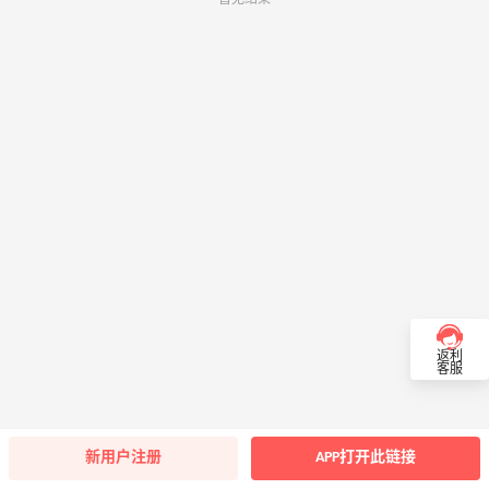
返利
客服
新用户注册
APP打开此链接