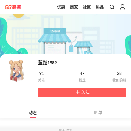
优惠
商家
社区
热品
带你去官网买正品
蓝趾1989
91
47
28
关注
动态
晒单
暂无结果