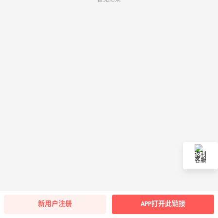
返利
客服
新用户注册
APP打开此链接