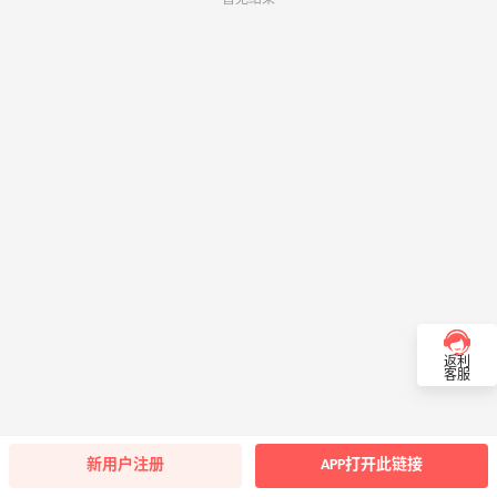
返利
客服
新用户注册
APP打开此链接