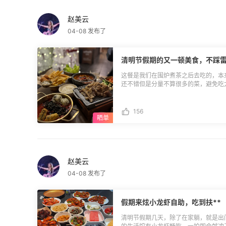
赵美云
04-08 发布了
清明节假期的又一顿美食，不踩
这餐是我们在围炉煮茶之后去吃的，本
还不错但是分量不算很多的菜，避免吃
配的有辣椒圈、蒜、韩式泡菜和生菜，
配着薄荷酸奶酱吃，比番茄酱好吃。还
着很入味。旁边还有一份韩式辣鸡爪，是
156
顿饭我们没点几个菜，都没有踩雷，价
赵美云
04-08 发布了
假期来炫小龙虾自助，吃到扶**
清明节假期几天，除了在家躺，就是出