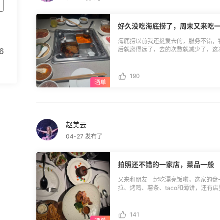
好久没吃海底捞了，周末又来吃
海底捞以前我还挺爱去的，服务不错，
后就离得远了，去的次数就减少了，这
6
就决定去。 点了一个200多的套餐，后面还加了面块和蔬菜，还是吃的挺饱的，现
在海底捞的牛肉粒都是进门店员问你需
多少哈哈哈。我挺喜欢海底捞的辣锅，
190
出来的菜很香，番茄锅就用来煮一下蔬
物。
赵美云
04-27 发布了
拍照还不错的一家店，菜品一般
又来和朋友一起吃漂亮饭啦，这家的盘
拉、烤鸡、薯条、taco和薄饼，还有
好看，但是菜品一般般。还点了一个牛
宜，但是和朋友一起聊聊天还是挺开心
141