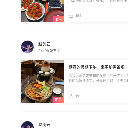
的生活馆有小龙虾畅吃，一拍即合就冲
电影啥的的，还可以汗蒸，8个小时随便玩，
多蒜蓉和香辣口味的小龙虾，除此之外
蓝莓和草莓的品质还不错。我吃了很多
154
桌我们还去炫了好几个哈根达斯的球，
赵美云
04-08 发布了
惬意的假期下午，来围炉煮茶啦
这是之前清明节和朋友相约的一下午，
茶的品质还不错，分量还可以，主要是环境比较清静
才几十块，会搭配一些水果小吃和茶，
豆，我们坐了3个多小时都还有一些没
有空还来。
191
赵美云