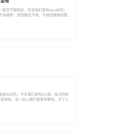
踩雷哦
家还不错的店，听说他们家的taco好吃。
饼方块披萨，感觉都还不错，牛排还精致的摆
不是我熟悉的7分熟口感。小薯条也是才出锅
算漂亮饭啦，用刀叉优雅的吃完了，和姐妹聊
择出去吃，今天我们来吃kfc啦，饭点的时
还是很快，没一会儿我们就拿到餐啦，点了3
有薯条，同事还加了一个冰淇淋，可以吃的饱
才有力气，什么减 肥啥的先闪一边啦，吃饱
开心。