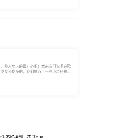
，泰餐就是好吃。
v，熟人局玩的最开心啦！本来我们说唱完歌
的吃食还挺多的，我们就点了一些小烧烤来吃
还有一些小肉串，再点了薯条。整体价格不算
不过玩的开心最重要啦，又是玩到半夜才回家
生不好控制，不好pua