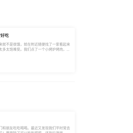
雷好吃
来就不是很饿，就在附近随便找了一家看起来
太多太饱难受。我们点了一个小烤炉烤肉，搭
我觉得还挺不错的。还有一份薯条香芋球，搭
有韩式辣牛肉汤里面搭配个两个饭团，饭团拌
那种可以脱骨的鸡爪，味道也还不错。 这
格也不贵，满足。
门和朋友吃吃喝喝。最近又发现我们平时常去