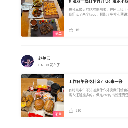
和姐妹一起打卡真开心！这家不
来分享最近的吃吃喝喝啦，在网上找了一
我们点了两个taco，搭配了牛排和薄
了盘，不过厨师煎牛排的技术一般啦，
的，好吃。小酌一下点了瓶酒。这顿也
聊天，又是开心的一天！
151
赵美云
04-09 发布了
工作日午餐吃什么？kfc来一餐
有时候中午不知道点什么外卖我们就会选
候人还是挺多的，但是kfc的出餐速度
个汉堡，3杯饮料和3个蛋挞，鸡翅还
饱的啦！有一说一还得吃点这些当牛马
喝足准备上去午休了，明天周五，开心
210