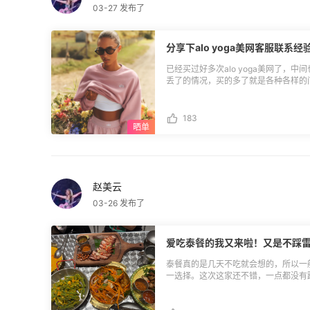
03-27 发布了
分享下alo yoga美网客服联系经
已经买过好多次alo yoga美网了，
丢了的情况，买的多了就是各种各样的问题
服，但是联系上他们在线客服也不是那
小时在线，但是我还是习惯晚上11点之
服live customer service
183
系方式可以看我的图，还有邮件和电话
候我会发邮件 alo yoga的客服售后确实很看运气，一个问题也许要换好几个客服才
能解决，要不聊着聊着就消失了，要不
问题，在线客服不鸟我的话，邮件轰炸也
alo yoga美网客服联系方式**在线
赵美云
03-26 发布了
爱吃泰餐的我又来啦！又是不踩
泰餐真的是几天不吃就会想的，所以一
一选择。这次这家还不错，一点都没有
很好吃，咖喱鸡，正常的好吃，烤猪颈
凉拌的什么肉，忘记了，但是是酸酸的