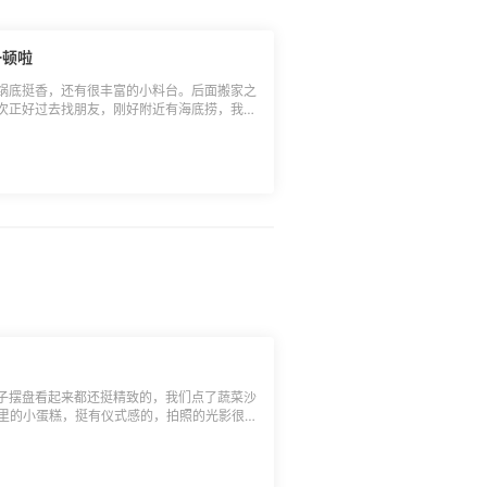
一顿啦
锅底挺香，还有很丰富的小料台。后面搬家之
次正好过去找朋友，刚好附近有海底捞，我们
不需要，以前都是自己去拿的，想拿多少就拿
牛油的味道很香，而且也不会辣的很厉害，煮
菜和面块啦，好吃，服务不错，还送了小礼
子摆盘看起来都还挺精致的，我们点了蔬菜沙
店里的小蛋糕，挺有仪式感的，拍照的光影很
排没有拍上，中规中矩吧，但是价格不算很便
的，菜也没那么重要啦！