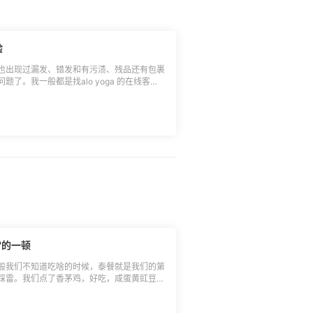
验
中间也出现过漏发、错发和有污渍、残品还有包裹
了。我一般都是找alo yoga 的在线客
么容易，首先是有时差，虽然官网写的是24
后去找。最开始都是ai客服，发送要找人工客
的指令，就会让你写信息，来回几次就可以连上，其他的联
、短 信的联系方式，有时候客服联系不的时
就是很机械的回复。如果实在是非解决不可的
管用，不过就是费时间啦，一直催。 所以
客服，其次是邮件。
雷的一顿
般我们不知道吃啥的时候，泰餐就是我们的第
踩雷。我们点了香茅鸡，好吃，咸蛋黄豇豆，
肉，搭配的酱料还不错，也很好吃。还有一个
口感，搭配里面的配菜吃还挺开胃的。这一顿