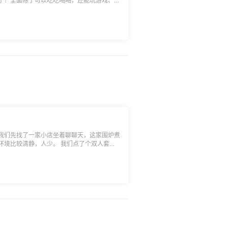
了！里面除了可以吃吃喝喝，还能玩游戏、看
不过我们还是主要来吃的。 我们拿了好
还有很多水果，草莓、蓝莓、西瓜啥的、这家
，之前还有不限量的榴莲，很不错。吃完这一
这波必须回本！
我们先找了一家小店坐着聊聊天，这家围炉煮
，人少。 我们点了个双人套餐
上面的小炉子还可以烤一下馒头、年糕和土
有吃完。慢悠悠的吃着聊着非常的惬意，下次