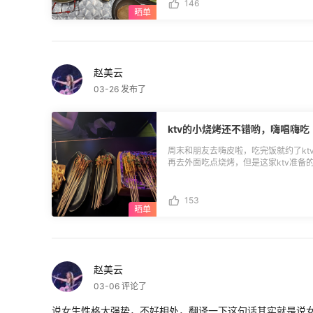
吃的也很满足，价格不贵环境也还可以
146
赵美云
03-26 发布了
ktv的小烧烤还不错哟，嗨唱嗨吃
周末和朋友去嗨皮啦，吃完饭就约了kt
再去外面吃点烧烤，但是这家ktv准备
吃。我们点了鱿鱼须、小豆干、玉米串
贵，味道也不算难吃，应该是电烤的。
咯。
153
赵美云
03-06 评论了
说女生性格太强势，不好相处，翻译一下这句话其实就是说女