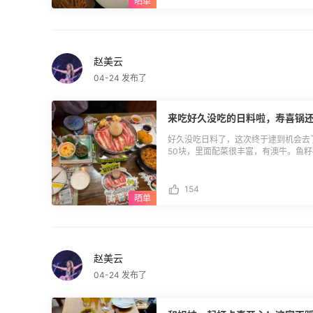
赵美云
04-24 发布了
来吃好久没吃的日料啦，寿喜锅
好久没吃日料了，这次终于逮到机会去
50块，里面配菜很丰富，有澳牛。鱼
底搭配着还挺好吃的。我们还点了个黄
里面还搭配的有寿司米饭，口感不错，
错。这顿价格才150左右，两个人吃可
154
赵美云
04-24 发布了