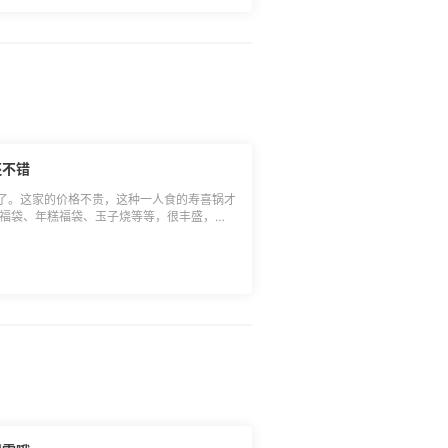
还不错
了。这家的价格不贵，这种一人食的寿喜锅才
籽福袋、年糕福袋、玉子烧等等，很丰盛，汤
金酥蟹钳，很有创意的寿司叫三文鱼一口脆，
最后还点了一个饭，忘记啥名字了，不过还不
以吃的饱饱的，推荐。