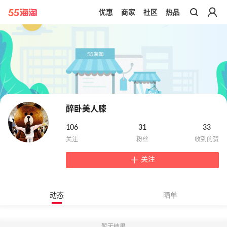
优惠
商家
社区
热品
带你去官网买正品
醉卧美人膝
106
31
33
关注
动态
晒单
暂无结果