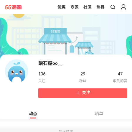
优惠
商家
社区
热品
带你去官网买正品
鑽石糖oο﹏
106
29
47
关注
动态
晒单
暂无结果