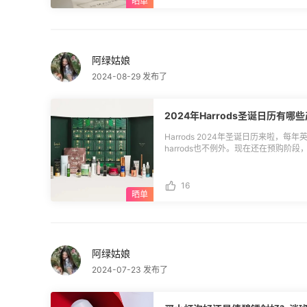
与海盐：**有种咸甜奶油、香皂和海
删除
较温暖的一个香味。 . **🎈4.橙花
烈，后调有种茉莉花茶的感觉，清新又
剂的味道。 **🎈5.英国橡树与榛子
道，整体比较清冽，特别耐闻。 **🎈
阿绿姑娘
是乌木香，是那种偏玫瑰甜的木质香，味道
香水名字有个柑橘，但柑橘味比较淡，
2024-08-29 发布了
香，这个味道评价两极分化比较明显。 *
花果的奶香味，祖玛珑这款花香味会更
清香。 **🎈9.葡萄柚：**有种柚
2024年Harrods圣诞日历有哪
清爽。 虽然祖玛珑香水号称“七步散”
水，还有什么推荐的吗？
Harrods 2024年圣诞日历来啦
harrods也不例外。现在还在预购阶
£250，但是里面产品价值远远大于这
大家感兴趣的直接冲。那礼盒里面有些什么
Valmont 法尔曼幸福面膜 50ml TOM
16
50ml 111Skin 玫瑰金面膜 Decree 玫
15ml Elemis 骨胶原油 15ml Rodia
7ml Murad 慕拉得 A醇晚霜 50ml Eve
30ml Charlotte Tilbury 唇线笔 Augu
Associates 沐浴油 55ml . **else：**
阿绿姑娘
Mercier 定妆散粉 Cle De Peau CPB钻
部啫喱 5ml Dermologica 德美乐嘉 焕肤
2024-07-23 发布了
Omnipotent 全能精华浓缩液 10ml Hourg
总共有25件好物，美妆护肤应有尽有，想买