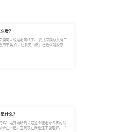
怎么看？
面膜可以说是老网红了。 婴儿面膜总共有三
色用于美 白，让脸更白嫩；橙色就是胶原蛋
欢蓝色，因为其他效果感觉一般，蓝色款单纯
产日期怎么看呢？ 如标示的生产日期是
一位数字，首位字母按照A至L的字母顺序排列
生产序号，因此表示这是2014年1月份生
法是什么？
巧吗？最开始听到兰蔻这个睫毛膏名字的时
结合在一起，直到现在我也还不能理解。（可