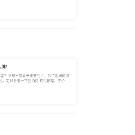
优点吧： 催眠睫毛膏虽然是浓密型的，但是刷
较少的姐妹。而且它很自然！每天刷刷也不会
点不防水，需要你自行多定妆。我个人感觉比较
较少。 💕那该怎么使用呢？ 首先拿出你可
。然后拿出睫毛膏，在管子里把多余的膏体刷
完一次过一会干了，再用睫毛夹夹一次，然后
大牌！
晒霜？不知不觉夏天也要到了，各位姐妹的防
的，可以参考一下我的防 晒霜推荐，平价和
mistine泰国版防 晒：记住一定要认准泰版，国版
晒指数50+，日常出门够
50+，用量不要太多会搓泥，抹防 晒的时候要记
可以多等一会。 3.elta防 晒霜：防 晒指
混油皮和混干皮都可以用。 4.娜丽丝防 晒
，而且有点黏腻。日版就要清爽很多，成膜速
金罐：防 晒指数50+，比较适合干皮姐妹的
。 **🔸大牌：** 1.兰蔻
 晒，我首先想到的就是小白管，真的非常火
管是干皮还是油皮都很爱。第一只大牌防 晒