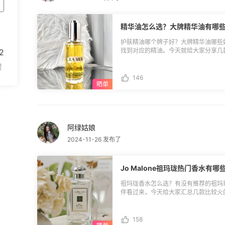
精华油怎么选？大牌精华油有哪
护肤精油哪个牌子好？大牌精华油哪些
找到对应的精油。今天就给大家分享几
2
**🌈1.lamer万能油：**这款精油
老，坚持用皮肤都会变得很细腻。还能
卡粉，真的可以说是万能的了。 **🌈2.利维肤回春油：**利维肤这款精油是对标
146
lamer的万能油的，同为贵妇级品牌，
回春油上脸很油润，但是不腻，对于维稳和细腻肤质
花油：**娇韵诗的精油就比较多了，
上脸可能会很油，但是第二天皮肤状态
是所有人都能接受的哦。 **🌈4.YSL夜皇后：**ysl虽然彩妆做的很好，但是护肤产
阿绿姑娘
品也不差。像经常熬夜、失眠导致皮肤
肤色。不过里面有酸，第一次用可能会刺tong，所
2024-11-26 发布了
双萃精油：**双萃精华我最开始以为
发现还有轻感双萃，挺适合油皮用的。
嫩。 **🌈6.香奈儿茉莉花精油：**这款精油味道还挺好闻，是淡淡的茉莉花香，质
Jo Malone祖玛珑热门香水
地轻薄易吸收，上脸不会很油腻。白天用在水
娇兰复原蜜：**颜值超高的一款精华
祖玛珑香水怎么选？有没有推荐的祖玛
至于上脸会有种黏糊糊的感觉。但有混
伴看过来，今天给大家汇总几款比较火
来复原蜜还是不怎么挑肤质。 **🌈8.天露芬面部精华油：**天露芬精华油是德国一
单参考一下哦。 **祖玛珑香水三巨头：**
个牌子，我也是在别人安利下才知道的
点西瓜的甜，味道很清新， **🎈2.
皮也能用，用完脸蛋嫩嫩的。 以上就
兰的幽香，整体比较清甜，有点像那种随处
158
大家选择的时候可以多看看别人评价。 以上图片源自网络，若涉及侵权，请联系我