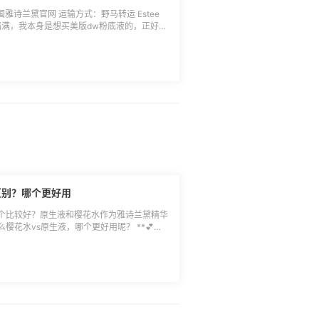
雅诗兰黛官网 运输方式：野马转运 Estee
意满满，我本身是想买美版dw粉底液的，正好看
包，
眼霜5ml、面霜15ml，还送了新版高能正装，
满$45赠1小样，我选了她们家的香水q香，
区别？哪个更好用
个比较好？原生液和樱花水作为雅诗兰黛精华
花水vs原生液，哪个更好用呢？ **💕樱
清爽，吸收很快 🔵功效：补水效果不错，可以缓
“水”，油皮晚上睡觉前湿敷一下，第二天起来
不错，有一定的消炎效果。 🔵评价：原生液味
了。脸上比较敏敏或者是有闭口的姐妹，湿敷
华水呢？