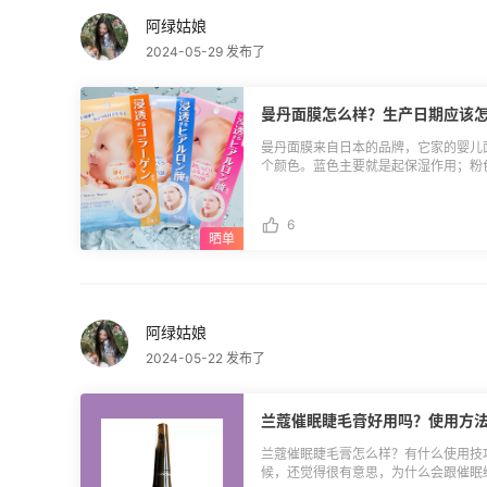
阿绿姑娘
2024-05-29 发布了
曼丹面膜怎么样？生产日期应该
曼丹面膜来自日本的品牌，它家的婴儿
个颜色。蓝色主要就是起保湿作用；粉
白保湿，可以增加脸部弹力。个人更喜
用来保湿就还挺不错的。 那曼丹面膜生
A403，第二位数字4表示年份的最后
6
表分别表示1到12月份，后两位数字表示
产。一般情况下，保质期都是3年哦。
阿绿姑娘
2024-05-22 发布了
兰蔻催眠睫毛膏好用吗？使用方
兰蔻催眠睫毛膏怎么样？有什么使用技
候，还觉得很有意思，为什么会跟催眠