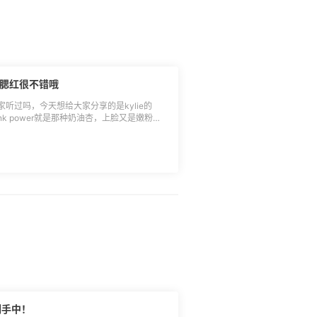
图方便的姐妹[>>>戳链接直接购买]
 图片源自网络，若涉及侵权，请
er腮红很不错哦
听过吗，今天想给大家分享的是kylie的
ink power就是那种奶油杏，上脸又是嫩粉
次叠加效果会更好，新手也不用担心手重了。
违和感。不过可能有时候压盘不是很紧，会有
效的姐妹可以入哦。[点此去购买]
als/1019174.html) 网站经常会做活动，海淘下来就
>>>戳链接直达官网]
ieskin.html?store_id=8582)
剁手中！