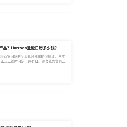
藻混合在一起的味道，是带点奶味的木质香，比
：**虽然名字叫橙花，但是感觉橙味不是特别强
自然，不过也有人说很像车里柠檬味空气清新
：**非常纯正的木质香调，有种柴火燃烧的味
6.玫瑰与乌木：**前调玫瑰味比较浓，后调就
比较浓郁 **🎈7.青柠罗勒与柑橘：**虽然
前调有种苦苦的感觉，后调就是很舒服的皂
*🎈8.无花果与莲花：**区别去其他品牌无
浓一点，感觉又有种薄荷味在里面，整体比较
子皮酸涩的味道，后面木质香味道就出来了，也很
些产品？Harrods圣诞日历多少钱？
，但也架不住大家喜欢呀。除了上面这些香
，每年英国百货网站的圣诞礼盒都做的很精致，今年
段，正式上线时间定于9月1日。整套礼盒售价
个价格，可能在£1500左右，买到就是赚到，
产品呢？ **首先是有15件正装：**
 FORD 黑管口红 100 娇韵诗 花样年华面霜
瑰水泡沫洁面 100ml Bioeffect EGF 焕活精华
l Glass 液体高光/腮红 La Mer 海蓝之谜 精华唇蜜
 Lom 泡沫洁面 50ml Evidens 抗老**面霜
stinus Badar 视黄醇精华 Aromatherapy
 Commune Seymour 沐浴露 50ml Laura
光精华 7ml Floraiku 香水 10ml UBeauty 眼
喷雾 50ml Byredo 喧嚣闹市 8ml Orveda
lass 睫毛膏 Dr. Barbara Sturm 面霜 20ml
的记得9月1号去harrods官网哦