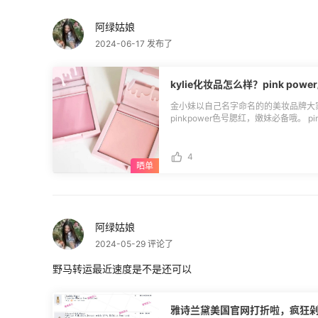
是懒人的福音，一罐直接解决两大问题，
(https://www.55haitao.com/deals/1028905.html)
阿绿姑娘
联系我删除
2024-06-17 发布了
kylie化妆品怎么样？pink pow
金小妹以自己名字命名的的美妆品牌大家
pinkpower色号腮红，嫩妹必备哦。 p
色，挺好看的。它显色度一般，少量多
很日常的一个颜色，就算素颜涂也毫无
点掉粉，但整体没有啥影响。追求少女妆
4
(https://www.55haitao.com/de
100出头的价格，性价比还是很高的。[
(https://www.55haitao.com/store/kyl
阿绿姑娘
2024-05-29 评论了
野马转运最近速度是不是还可以
雅诗兰黛美国官网打折啦，疯狂