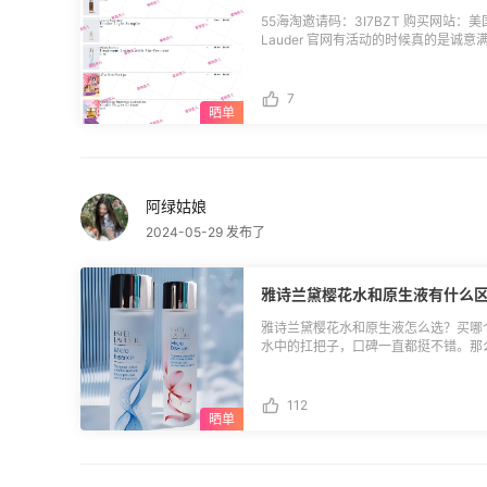
55海淘邀请码：3I7BZT 购买网站：美国
Lauder 官网有活动的时候真的是诚
到有活动，赠品真的太香了，果断下单。 这单我是付了208美元，送了7件套礼
里面包含：洁面30ml、小棕瓶15ml、
原生液正装，智妍面霜30ml，另外，每
7
不得不说，她们家的香水也很好闻。
阿绿姑娘
2024-05-29 发布了
雅诗兰黛樱花水和原生液有什么
雅诗兰黛樱花水和原生液怎么选？买哪
水中的扛把子，口碑一直都挺不错。那么樱
花水** 🔵肤质：油皮 🔵质地：比较
解一下肌肤 🔵评价：樱花水更偏向于
脸上出油量会减少一些。 **💕原生液** 🔵肤质：干皮 🔵质地：相对比较粘稠，但流
112
动性不错 🔵功效：保湿和修复效果很
道可能有些人不太喜欢，用久了就习惯
效果更好哦。 大家比较偏向于哪款精