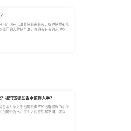
些？
好用？现在以油养肤越来越火，各种肤质都能
款热门的大牌精华油，真的贵有贵的道理呀！
可以说是lamer家的爆款，既可以护肤，保湿抗
滴在气垫或者粉底液中，后续上妆非常服帖不
虽然名气没有lamer大，但产品还是很好用。
有很大帮助。 **🌈3.娇韵诗兰
这款兰花油也是比较火的一款。晚上睡前用，刚
就会变好很多，滋润度很高。不过这个味道不
差的人，就很适合用这款。能改善闭口，提亮
以要先建立耐受。 **🌈5.娇韵诗
只适合干皮，毕竟它整体比较厚重，结果后面才
坚持用提亮效果挺明显的，而且会显得皮肤很
有哪些？祖玛珑哪些香水值得入手？
后乳前，后续上妆就会很服帖。 **🌈7.
油，最开始以为适合干皮，因为它太滋润了，以
珑香水？想入手祖玛珑但不知道选哪款的小伙
油皮姐妹说晚上用，第二天脸并不会很油，看
的祖玛珑香水，每个人的感受都不同，可以简
 **🎈1.蓝风铃：**淡淡的花香中又有一点
。整体没那么油，吸收很快，也不粘你，混油
英国梨与小苍兰：**既有梨子的清甜，又有小苍
是一些热门的精华油分享，护肤品千人千面，
可见的香味，比较大众。 **🎈3.鼠尾草