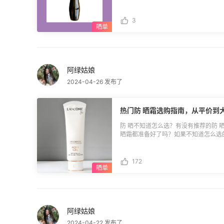
能是翻译问题？） 💕首先来说说它的
完不会有苍蝇腿，特别适合那种睫毛比
觉得夸张。 💕然后是缺点： 就是有
3
适合秋冬季节，流汗少，和水接触的也比
以夹到飞起的睫毛夹，能夹多翘就多翘
掉。接着就可以从下往上刷睫毛了。刷
再刷，这样效果会更加好。
阿绿姑娘
2024-04-26 发布了
热门防 晒霜选购指南，从平价到
防 晒不知道怎么选？有没有推荐的防 
晒霜都准备好了吗？如果不知道怎么选
大牌防 晒都有哦。 **🔸平价：** 1.
用着会有一点点油。上脸会自然提亮，但是不会假白，防 
用了。 2.高姿防 晒：防 晒指数也是
172
着往一个方向涂抹。成膜速度稍微有点慢，
数45+，有养肤的功效，挺适合敏敏肌，
霜：认准日版，国内版本味道比较刺激
度也很快，油皮都可以用。 5.欧莱雅小
一款防 晒，大油皮姐妹慎用。成膜速度很快，一点也不假白
阿绿姑娘
小白管：防 晒指数50+，说到大牌防
呀！肤感很好，上脸一点都不黏腻，不
2024-04-22 发布了