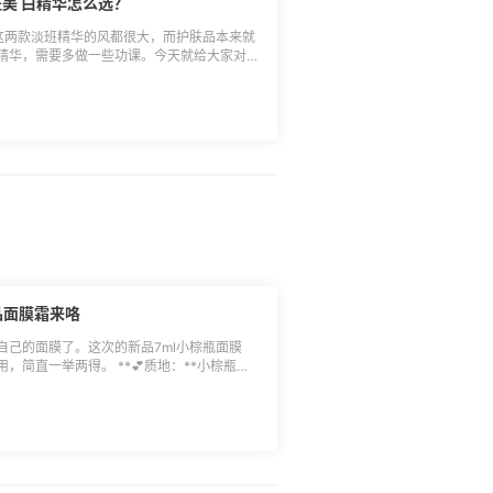
美 白精华怎么选？
？这两款淡班精华的风都很大，而护肤品本来就
精华，需要多做一些功课。今天就给大家对比
精华，不知道怎么挑选的小伙伴可以看看哦。
，流动性一般，会带有一点细闪。 💕点评：建议
用会有一定的美 白效果，淡班作用一般，停
 💕质地：白色乳液，免 税款和专柜/美版有差
建议购买，一定要按摩至吸收，不然会长闭
班效果不错，整体性价比较高。 以上只是给
家觉得哪款更好用呢。
品面膜霜来咯
自己的面膜了。这次的新品7ml小棕瓶面膜
简直一举两得。 **💕质地：**小棕瓶面
候很好推开，皮肤吸收的也很快。 **💕包
膜霜的时候，我还以为是眼霜，它俩长的也太像
和小棕瓶系列的其他产品一样，具有修复和保湿
法：**晚上睡觉前，在擦完水乳后，直接厚涂
，第二天早起面膜滋润了不少。早上出门前，
妆就会服帖很多。 可以说小棕瓶新品面膜就