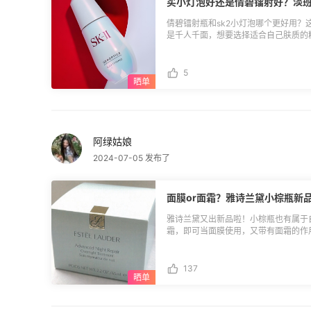
买小灯泡好还是倩碧镭射好？淡班
倩碧镭射瓶和sk2小灯泡哪个更好用
是千人千面，想要选择适合自己肤质的
一下镭射和小灯泡这两款比较火的淡班
**🌈小灯泡** 💕质地：白色乳液状
晚上使用，白天用需要做好防 晒，坚持
5
用的话可能会打回原型。 **🌈镭射**
别 💕质地：上脸比较厚重，大油皮不
口，用的方法不对可能会反黑，美 白淡
大家一个参考，每个人的情况不一。大
阿绿姑娘
2024-07-05 发布了
面膜or面霜？雅诗兰黛小棕瓶新
雅诗兰黛又出新品啦！小棕瓶也有属于
霜，即可当面膜使用，又带有面霜的作用，
膜霜的质地像酸奶，有股淡香，涂抹的时
装：**有一说一，最开始看见这个面
了吧，都是罐装的。 **💕功效：**
137
作用，维稳效果还不错。 **💕使用方
在脸上，无需清洗，就当免洗面膜一样
还可以薄涂一层，当面霜使用，之后上