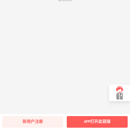
返利
客服
新用户注册
APP打开此链接