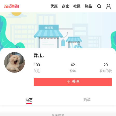
优惠
商家
社区
热品
带你去官网买正品
霖儿，
100
42
20
关注
动态
晒单
暂无结果