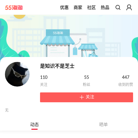
优惠
商家
社区
热品
带你去官网买正品
是知识不是芝士
110
55
447
关注
无
动态
晒单