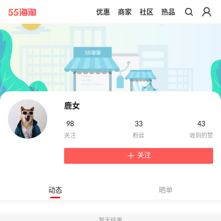
优惠
商家
社区
热品
带你去官网买正品
鹿女
98
33
43
关注
动态
晒单
暂无结果