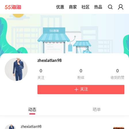
优惠
商家
社区
热品
带你去官网买正品
zhexiatian98
0
0
0
关注
动态
晒单
zhexiatian98