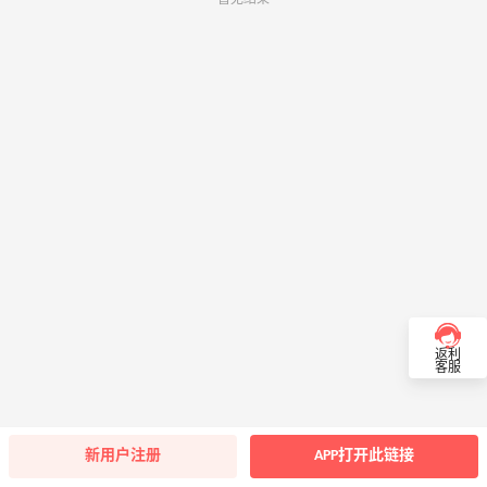
返利
客服
新用户注册
APP打开此链接