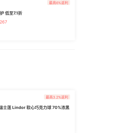
最高6%返利
护 低至7.1折
67
最高3.2%返利
瑞士莲 Lindor 软心巧克力球 70%浓黑