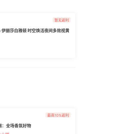
暂无返利
Arden 伊丽莎白雅顿 时空焕活夜间多效视黄
最高10%返利
官网：全场香氛好物