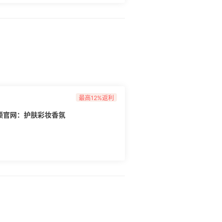
最高12%返利
n 雅顿官网：护肤彩妆香氛