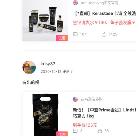
Arti-shopping中文官网
【*直邮】Kerastase 卡诗 全线洗
黑钻洗发水￥190、鱼子酱发膜￥2
104
1425
krisy33
2020-12-12 评论了
有出的吗
亚马逊海外购
新低！【中亚Prime会员】Lindt 
巧克力 1kg
到手价123元
3
58