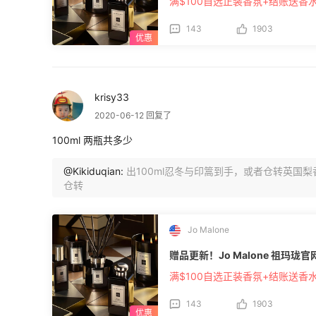
满$100自选正装香氛+结账送香
143
1903
krisy33
2020-06-12 回复了
100ml 两瓶共多少
@Kikiduqian:
出100ml忍冬与印篙到手，或者仓转英国梨香
仓转
Jo Malone
赠品更新！Jo Malone 祖玛珑
满$100自选正装香氛+结账送香
143
1903