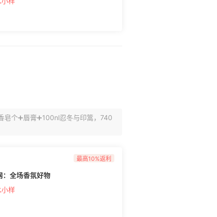
水小样
皂个➕唇膏➕100nl忍冬与印篙，740
最高10%返利
官网：全场香氛好物
水小样