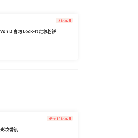
3%返利
升级！【买3付2+赠替换装】Kat Von D 官网 Lock-It 定妆粉饼
最高12%返利
护肤彩妆香氛