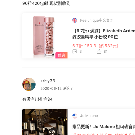
90粒420包邮 现货刚收到
Feelunique中文官网
【6.7折+满减】Elizabeth 
醇胶囊精华 小粉胶 90粒
6.7折 £60.3（约532元）
3
81
krisy33
2020-06-12 评论了
有没有出礼盒的
Jo Malone
赠品更新！Jo Malone 祖玛珑