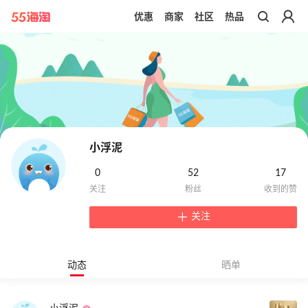
优惠
商家
社区
热品
带你去官网买正品
小浮泥
0
52
17
关注
动态
晒单