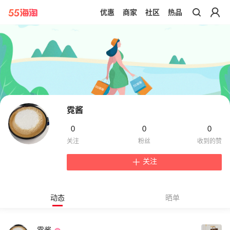
优惠
商家
社区
热品
带你去官网买正品
霓酱
0
0
0
关注
动态
晒单