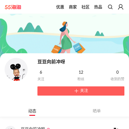
优惠
商家
社区
热品
带你去官网买正品
豆豆向前冲呀
6
12
0
关注
动态
晒单