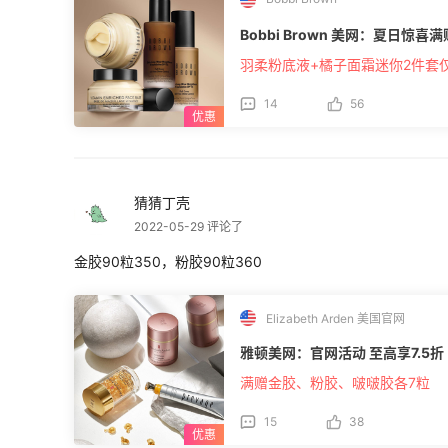
Bobbi Brown 美网：夏日惊
羽柔粉底液+橘子面霜迷你2件套仅
14
56
猜猜丁壳
2022-05-29 评论了
金胶90粒350，粉胶90粒360
Elizabeth Arden 美国官网
雅顿美网：官网活动 至高享7.5折
满赠金胶、粉胶、啵啵胶各7粒
15
38