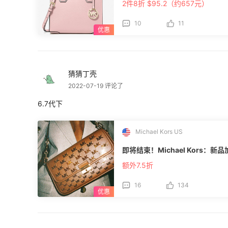
2件8折 $95.2（约657元）
10
11
猜猜丁壳
2022-07-19 评论了
6.7代下
Michael Kors US
即将结束！Michael Kors：新
额外7.5折
16
134