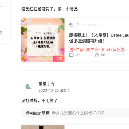
赠品红石榴没货了，换一个赠品
Estee Lauder
即将截止！【55专享】Estee 
促 多重满赠再升级！
送7件套+原生液200ml+智妍乳
35
581
猜猜丁壳
2023-10-25 回复了
没打过折，不用等了
@Allison萌芽:
香奈儿洗面奶什么时候打折啊