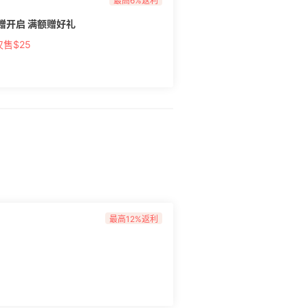
最高6%返利
喜满赠开启 满额赠好礼
售$25
最高12%返利