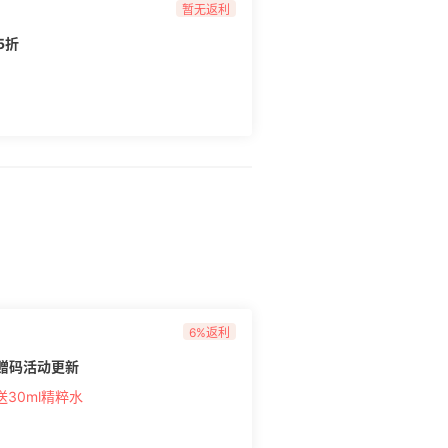
暂无返利
5折
6%返利
满赠码活动更新
送30ml精粹水