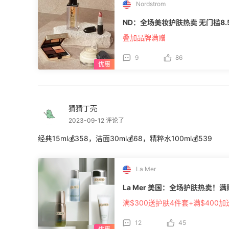
Nordstrom
ND：全场美妆护肤热卖 无门槛8.
叠加品牌满赠
9
86
猜猜丁壳
2023-09-12 评论了
经典15ml💰358，洁面30ml💰68，精粹水100ml💰539
La Mer
La Mer 美国：全场护肤热卖！
满$300送护肤4件套+满$400加
12
45