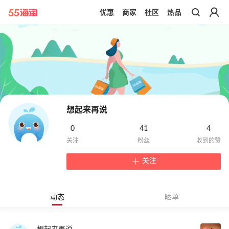
优惠
商家
社区
热品
带你去官网买正品
想起来再说
0
41
4
关注
动态
晒单