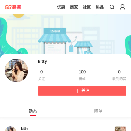
优惠
商家
社区
热品
带你去官网买正品
kitty
0
100
0
关注
动态
晒单
kitty