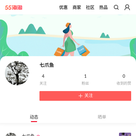
优惠
商家
社区
热品
带你去官网买正品
七爪鱼
4
1
0
关注
动态
晒单