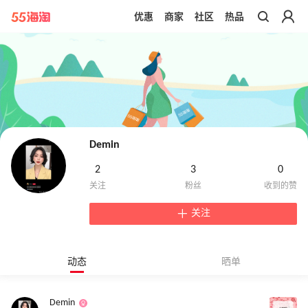
优惠
商家
社区
热品
带你去官网买正品
Demin
2
3
0
关注
动态
晒单
Demin