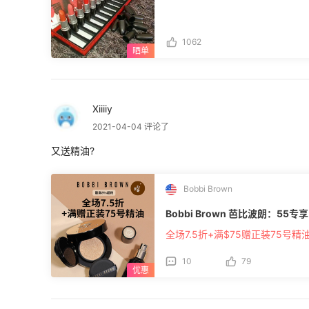
也不允许，眼线笔我买来10美元，口红15
到。这下好了，直接比专柜买的还要贵得多！我TM!!! 而且*
个体积多大大家感受下，明明拆了小盒
用是几倍！！ 同样的包裹我从168中美
1062
2000的产品，运费600多，税费80
不香？！ 而且**预申报的难度多大知
得填上几克！ 我怎么知道几克？东西在
不要再寄过来了，强烈要求退货！结果
成任何一个操作的！必须找无数次客服
Xiiiiy
60RMB。而且他说我发去的退货标签
发去他们客服邮箱了也不处理。只有找
2021-04-04 评论了
己吐血就去试试吧，我已经注销账号了。要
太凄惨了5555，后来**来把我货拿
又送精油?
要我付寄回去费用跟中国入美国的关税
疯了，所以只好认栽把700多块费用付了
Bobbi Brown
Bobbi Brown 芭比波朗：55专
全场7.5折+满$75赠正装75号精
10
79