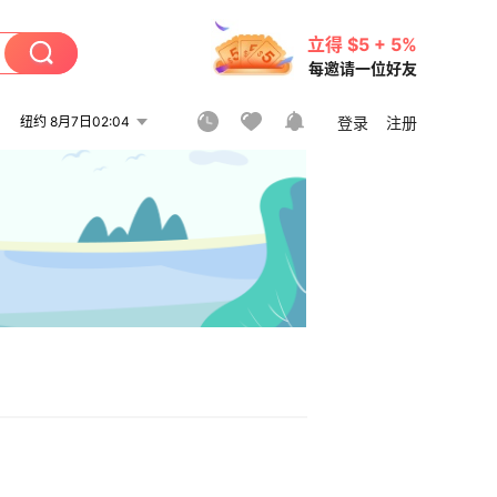
立得 $5 + 5%
每邀请一位好友
纽约 8月7日02:04
登录
注册