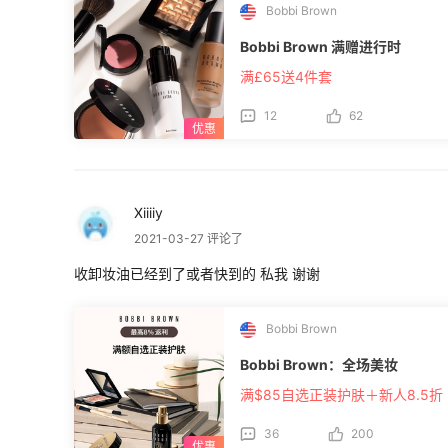
Bobbi Brown
Bobbi Brown 满赠进行时
满£65送4件套
12
62
Xiiiiy
2021-03-27 评论了
收卸妆油已经到了或者快到的 私我 谢谢
Bobbi Brown
Bobbi Brown：全场美妆
满$85自选正装护肤＋新人8.5折
36
200