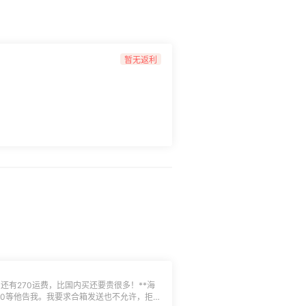
暂无返利
，还有270运费，比国内买还要贵很多！**海
00等他告我。我要求合箱发送也不允许，拒收