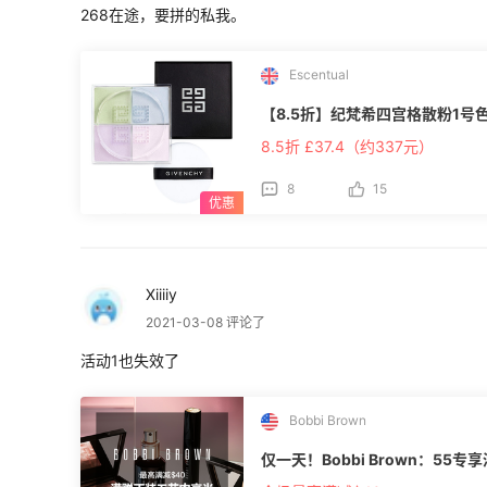
268在途，要拼的私我。
Escentual
【8.5折】纪梵希四宫格散粉1号
8.5折 £37.4（约337元）
8
15
Xiiiiy
2021-03-08 评论了
活动1也失效了
Bobbi Brown
仅一天！Bobbi Brown：55