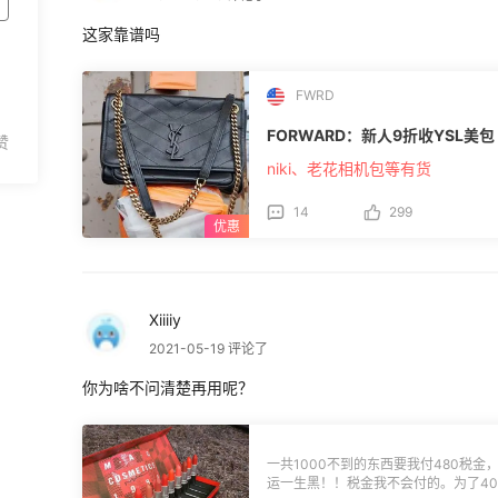
这家靠谱吗
FWRD
FORWARD：新人9折收YSL美包
niki、老花相机包等有货
14
299
Xiiiiy
2021-05-19 评论了
你为啥不问清楚再用呢？
一共1000不到的东西要我付480税金
运一生黑！！税金我不会付的。为了4