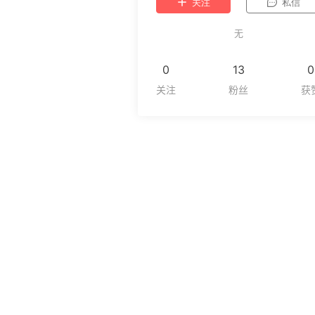
关注
私信
无
0
13
0