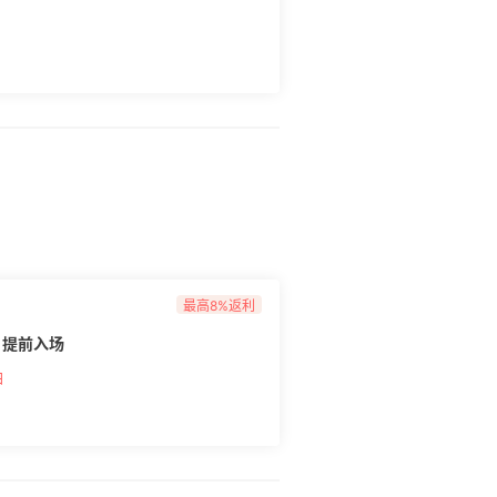
美元，腮红300RMB不到，nars是200不
*不会给你拆箱合运！整
子就可以装回来的，全部给你原件寄过来，费
包*到货170元，**单独发货➕主动报税，
0，整整多了1400的的费用！！！！！我买点啥
道吗？购物截图，产品名字必须一字不落，还
你地方大哥？！ 最后到货的两个产品我死也
退货也找了无数次客服，你靠自己是不可能完
！！1个口红1个眼影盘退回去的费用是
是无效的，退不掉，折腾了好几天，原文件都
人工客服一次又一次，太折磨人了！！想要自
不是年轻，我估计脑中风了都 后续：我
回去但是我想到以他们的德行，退回去商场前还
的，我等下东西也没有，还得出更多的钱我就
，安慰自己等于原价专柜买算了5555555
最高8%返利
享 提前入场
油