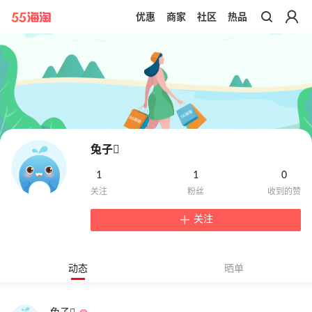
优惠
商家
社区
热品
带你去官网买正品
兔子
1
1
0
关注
动态
晒单