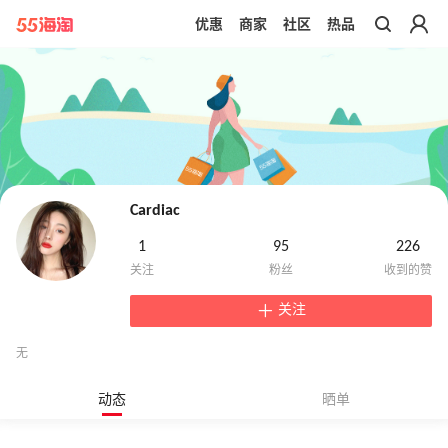
优惠
商家
社区
热品
带你去官网买正品
Cardiac
1
95
226
关注
无
动态
晒单