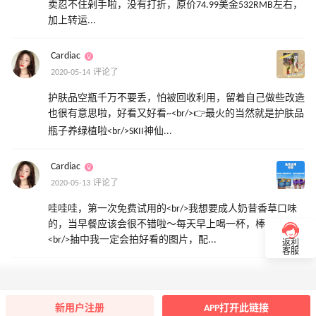
卖忍不住剁手啦，没有打折，原价74.99美金532RMB左右，
加上转运...
Cardiac
2020-05-14 评论了
护肤品空瓶千万不要丢，怕被回收利用，留着自己做些改造
也很有意思啦，好看又好看~<br/>👉最火的当然就是护肤品
瓶子养绿植啦<br/>SKII神仙...
Cardiac
2020-05-13 评论了
哇哇哇，第一次免费试用的<br/>我想要成人奶昔香草口味
的，当早餐应该会很不错啦～每天早上喝一杯，棒棒哒。
<br/>抽中我一定会拍好看的图片，配...
返利
客服
新用户注册
APP打开此链接