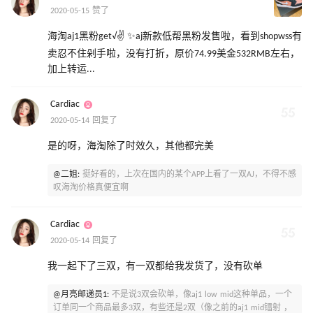
2020-05-15 赞了
海淘aj1黑粉get√✌ ✨aj新款低帮黑粉发售啦，看到shopwss有
卖忍不住剁手啦，没有打折，原价74.99美金532RMB左右，
加上转运...
Cardiac
2020-05-14 回复了
是的呀，海淘除了时效久，其他都完美
@二姐:
挺好看的，上次在国内的某个APP上看了一双AJ，不得不感
叹海淘价格真便宜啊
Cardiac
2020-05-14 回复了
我一起下了三双，有一双都给我发货了，没有砍单
@月亮邮递员1:
不是说3双会砍单，像aj1 low mid这种单品，一个
订单同一个商品最多3双，有些还是2双（像之前的aj1 mid镭射 ，