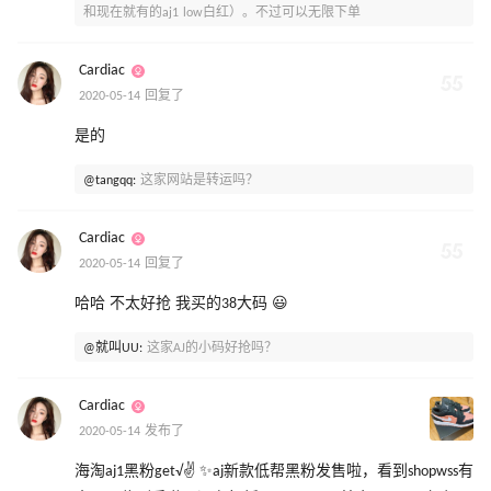
和现在就有的aj1 low白红）。不过可以无限下单
Cardiac
2020-05-14 回复了
是的
@tangqq:
这家网站是转运吗？
Cardiac
2020-05-14 回复了
哈哈 不太好抢 我买的38大码 😃
@就叫UU:
这家AJ的小码好抢吗？
Cardiac
2020-05-14 发布了
海淘aj1黑粉get√✌ ✨aj新款低帮黑粉发售啦，看到shopwss有