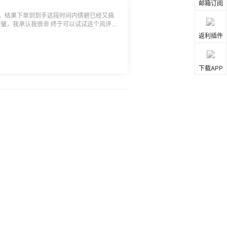
邮箱订阅
线，结果下单到到手这段时间内倩碧已经又搞
外盒压皱，我承认我很非 终于可以试试这个风评不
颜值！
返利插件
下载APP
线，结果下单到到手这段时间内倩碧已经又搞
外盒压皱，我承认我很非 终于可以试试这个风评不
颜值！