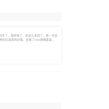
到手了，我惊呆了，走这么多回了，第一次这
，枸杞红是真的好看，还搞了mini唇釉套盒
双数的话会给个小纸盒给放一起，小小吐槽一
如果不是自己买的，看到贴飞了的标签（有
吧，老美太不走心了点🤣