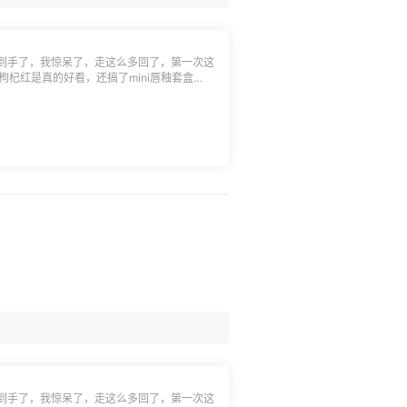
到手了，我惊呆了，走这么多回了，第一次这
，枸杞红是真的好看，还搞了mini唇釉套盒
双数的话会给个小纸盒给放一起，小小吐槽一
如果不是自己买的，看到贴飞了的标签（有
吧，老美太不走心了点🤣
到手了，我惊呆了，走这么多回了，第一次这