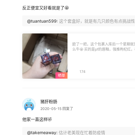
反正便宜又好看就是了🤩
@tuantuan599:
这个套盒好，就是有几只颜色有点挑战性
欧了一把，这个包裹入库后一个星期就
么牛🤩 买的是pf的唇釉，强推枸杞红
（这套盒贼重😅） 他家的东西数量是
句，这底部的贴纸标签真的好随便噢
一支的标甚至不见了）都会担心是假货
174
猪肝粉肠
2020-05-15 回复了
他家一直这样🤣
@takemeaway:
估计老美现在忙着防疫情