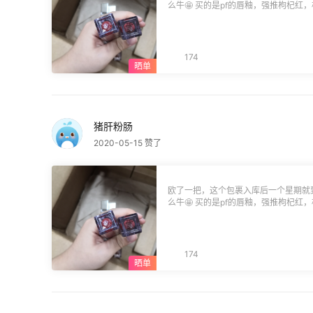
么牛🤩 买的是pf的唇釉，强推枸杞红
（这套盒贼重😅） 他家的东西数量是
句，这底部的贴纸标签真的好随便噢
一支的标甚至不见了）都会担心是假货
174
猪肝粉肠
2020-05-15 赞了
欧了一把，这个包裹入库后一个星期就
么牛🤩 买的是pf的唇釉，强推枸杞红
（这套盒贼重😅） 他家的东西数量是
句，这底部的贴纸标签真的好随便噢
一支的标甚至不见了）都会担心是假货
174