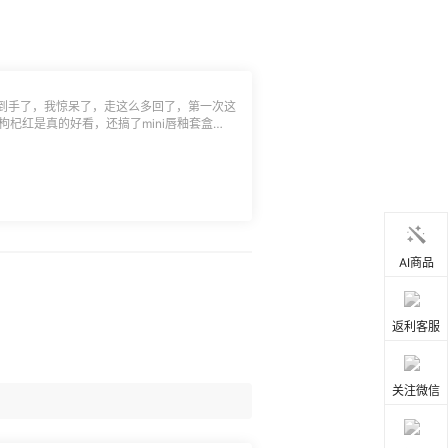
到手了，我惊呆了，走这么多回了，第一次这
，枸杞红是真的好看，还搞了mini唇釉套盒
双数的话会给个小纸盒给放一起，小小吐槽一
如果不是自己买的，看到贴飞了的标签（有
吧，老美太不走心了点🤣
AI商品
返利客服
关注微信