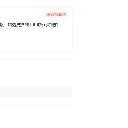
最高7%返利
莱区：精选洗护 线上6.5折+买1送1