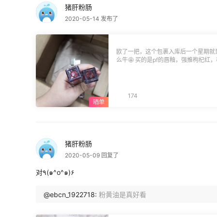
猪肝粉肠
2020-05-14 发布了
欧了一把，这个包裹入库后一个星期就
么牛🤩 买的是pf的唇釉，强推枸杞红
（这套盒贼重😅） 他家的东西数量是
句，这底部的贴纸标签真的好随便噢
一支的标甚至不见了）都会担心是假货
174
猪肝粉肠
2020-05-09 回复了
对٩(๑^o^๑)۶
@ebcn_1922718:
粉黄油是真好看