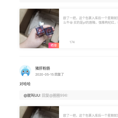
欧了一把，这个包裹入库后一个星期就
么牛🤩 买的是pf的唇釉，强推枸杞红
（这套盒贼重😅） 他家的东西数量是
句，这底部的贴纸标签真的好随便噢
一支的标甚至不见了）都会担心是假货
174
猪肝粉肠
2020-05-15 回复了
对哈哈
@就叫UU:
回复@圈圈996:
欧了一把，这个包裹入库后一个星期就