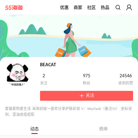
优惠
商家
社区
热品
带你去官网买正品
BEACAT
2
975
24546
关注
爱猫爱狗爱生活 海淘初级～喜欢分享护肤彩妆 V：WoyTanD（备注55） 坐标深
圳，混油皮痘痘肌
动态
晒单