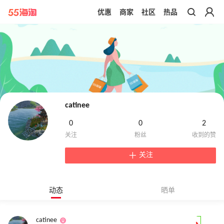
优惠
商家
社区
热品
带你去官网买正品
catinee
0
0
2
关注
动态
晒单
catinee