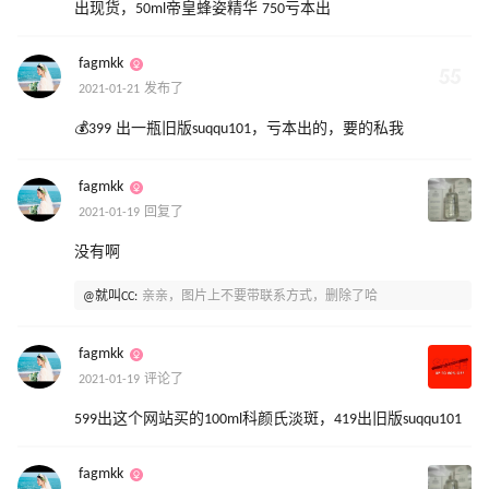
出现货，50ml帝皇蜂姿精华 750亏本出
fagmkk
2021-01-21 发布了
💰399 出一瓶旧版suqqu101，亏本出的，要的私我
fagmkk
2021-01-19 回复了
没有啊
@就叫CC:
亲亲，图片上不要带联系方式，删除了哈
fagmkk
2021-01-19 评论了
599出这个网站买的100ml科颜氏淡斑，419出旧版suqqu101
fagmkk