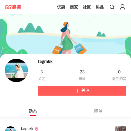
优惠
商家
社区
热品
带你去官网买正品
fagmkk
3
23
0
关注
动态
晒单
fagmkk