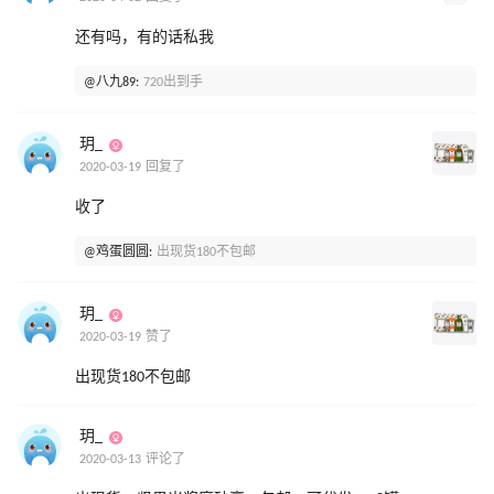
还有吗，有的话私我
@八九89:
720出到手
玥_
2020-03-19 回复了
收了
@鸡蛋圆圆:
出现货180不包邮
玥_
2020-03-19 赞了
出现货180不包邮
玥_
2020-03-13 评论了