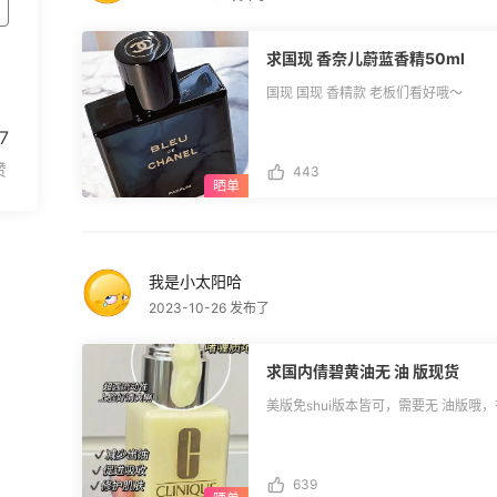
求国现 香奈儿蔚蓝香精50ml
国现 国现 香精款 老板们看好哦～
7
443
我是小太阳哈
2023-10-26 发布了
求国内倩碧黄油无 油 版现货
美版免shui版本皆可，需要无 油版哦
639