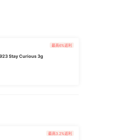
单号+购买网站（订单号连续7位数中间空格）
10返利券 实力败家奖 5名：$5.5返利券 心动
活动规则：** 1.活动期
； 2.消费Top7跟帖用户可获得土豪消费
，以55海淘公布为准）； 3.女神奖/剁手奖于
退货退款不予计算在内，禁止无意义刷单，一
券活动结束后，统一发放至55账户中，需绑定
.本次活动最终解释权归55海淘所有。
最高6%返利
Stay Curious 3g
最高3.2%返利