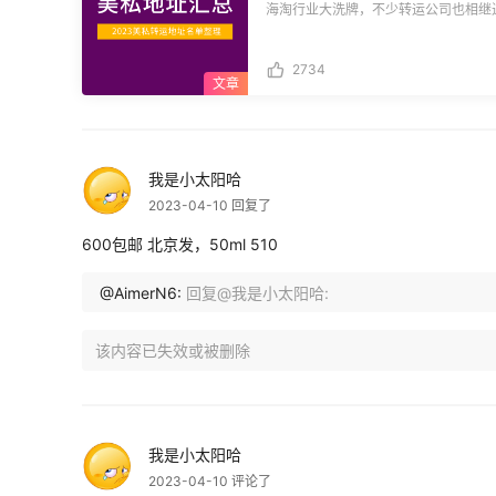
海淘行业大洗牌，不少转运公司也相继
运地址重新发布一篇汇总，内容仅供参
请注明出处，否则追究其法律责任。 **🟣温馨提示：** 1.转运政策变更频繁，若需
2734
走单建议先联系转运客服详细了解私人地址使
容只作信息收集，不对任何转运公司进
运名字，参考价其他用户走单体验后，再做选
(https://cdn.55haitao.com/bbs/dat
g) **🟣各大转运美私地址情况汇总：** **◾集美速递：**支持美私地址，需私信集美
速递客服获取，按35元/包裹收费。 **◾可乐送转运：**支持美私地址，限高等级会
我是小太阳哈
员领取（充值单次5000元以上），年
2023-04-10 回复了
限3个包裹，Sv i p会员每月限12
友反馈可乐送美私转运地址可下macys梅
600包邮 北京发，50ml 510
网站。 **◾番茄转运：**支持美私地址，可登陆网站查看使用，按35元/包裹收费，
不收高价值产品，禁运品，电子产品、包包等（包
@AimerN6:
回复@我是小太阳哈:
**提供美卡美私代买服务，商品低于10
计算，代刷服务免费送拍照服务。 **◾轻速国际：**支持美私地址，按20元/箱收
费。 **◾润东国际：**除正常转仓费以外，每个包裹额外收取52元RMB的服务费，
一线品牌如LV路易威登、 GUCCI古驰、
买的，服务费为280元RMB/包裹。 **◾飞猪转运：**需联系飞猪客服激活美私地
址，按会员等级收费，铜猪单个包裹需加
个包裹加收45元，钻石加收40元，可买梅西，丝
**提供美私代买服务，免收取手续费，
我是小太阳哈
为准，需联系客服。 **◾爱淘转运：**提供美私代买服务，地址不对外公布。 **◾桃
2023-04-10 评论了
花运转运：**按照3%的货物总价值收