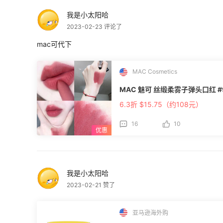
**🔴参与方式：**直接本帖回复 订
我是小太阳哈
**🔴活动奖励：** 土豪消费奖 2名：$
女神奖 8名：$3.8返利券 积极剁手奖 30名：$2返利券 **
2023-02-23 评论了
间通过55海淘产生的有效返利订单可抽奖
奖、实力败家奖（最低消费总额≥$500
mac可代下
符合条件的跟帖用户中随机抽取； 4.
经发现55有权取消奖励发放； 5.返利
于发放日起之后的订单，30天有效； 6
MAC Cosmetics
MAC 魅可 丝缎柔雾子弹头口红 #923 
6.3折 $15.75（约108元）
16
10
我是小太阳哈
2023-02-21 赞了
亚马逊海外购