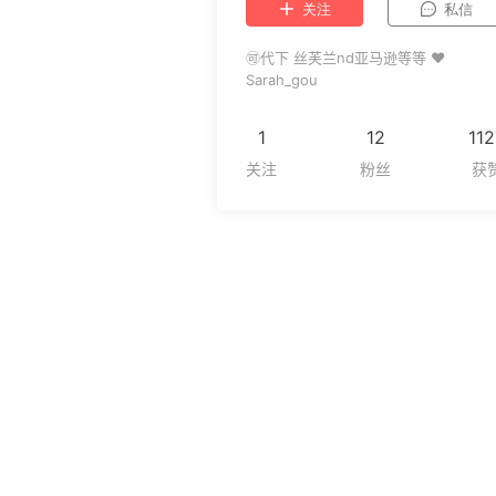
关注
私信
🉑代下 丝芙兰nd亚马逊等等 ❤
Sarah_gou
1
12
112