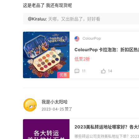
卡 新人首单礼 320份：$8返利券 **🔵评奖机制：** ◾Prime会员季卡：活动期间跟
这是老品了 我还有现货呢
帖即可领取，小编于7月10日以私信形
到兑换码后须于7月31日前，通过 z.cn/
@Kiraluu:
天哪，又出新品了，好好看
(https://post.55haitao.com/p/271307/)； ◾$8新人返利券：被商家判定
外购新注册账户，报名后并通过55海
动结束后可获得$8新人返利券奖励（有
海外购待生效返利订单上，一起生效。 **🔵活动规则：** 1.活动仅限未注册过亚马
ColourPop
逊海外购的用户参与； 2.新人专享礼与
10日发放（7月10日以后的报名，将于
ColourPop 卡拉泡泡：折扣区热
一发放； 3.Prime会员权益兑换仅适
未参与过亚马逊中国Prime会员免费试
低至2折
前通过 z.cn/kol 完成兑换，逾期
可兑换现金：[查看兑换流程](https://post.
11
14
23点开始新用户可通过亚马逊海外购领
300-20新人优惠（满600-40，满
马逊海外购官方客服； 5.$8返利券
后30天内有效。
我是小太阳哈
2023-04-25 赞了
2023美私转运地址哪家好？各
哪些转运公司支持美私地址下单？202