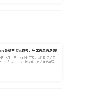
ime会员季卡免费领，完成首单再送$8
0日-7月13日，64小时狂欢，3折起 评论区
用户享每满300-20新人券，完成首单再送$8
/post.55haitao.com/show/333747/)
Prime会员季卡的小伙伴，Prime会员权益兑
me会员，且从未参与过亚马逊中国Prime会
7月31日前通过 z.cn/kol 完成兑换（兑
失效，且兑换码不得转让转售，不可挂失，不
链接直达]
于7
------------------
----------------------------------------