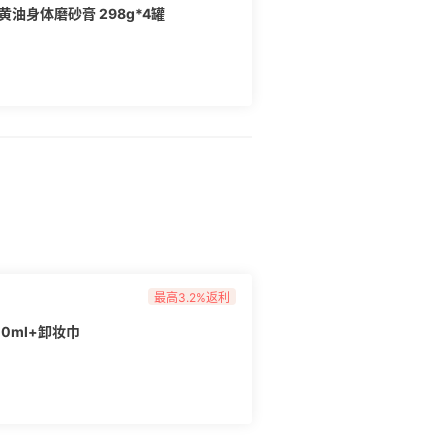
黄油身体磨砂膏 298g*4罐
最高3.2%返利
00ml+卸妆巾