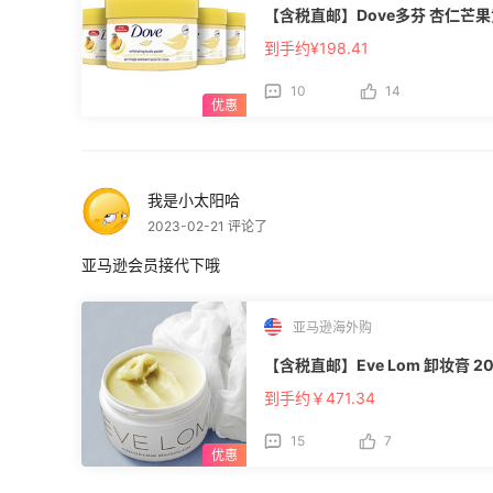
【含税直邮】Dove多芬 杏仁芒果
到手约¥198.41
10
14
我是小太阳哈
2023-02-21 评论了
亚马逊会员接代下哦
亚马逊海外购
【含税直邮】Eve Lom 卸妆膏 2
到手约￥471.34
15
7