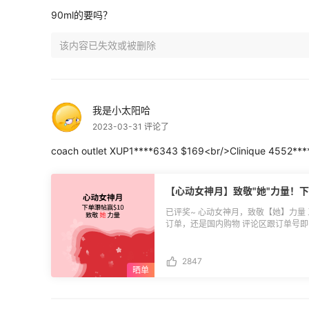
物； **◾青竹海淘：**支持美私地址，VIP2及以上会员免费，VIP2可享受美私地址1
90ml的要吗？
次/周，VIP3可享受美私地址2次/周，
费20元。 **◾EWE美中转运：**美私地址暂停使用。 **◾隔壁转运：**美私地址暂停
使用。 **◾爱飞海淘：**不支持美私转运地址。 **◾转运国际：**不支持美私转运地
址。 **◾乐一番转运：**暂不支持私人地址。 以上就是各大转运美私地址大致情况说
明，可能部分内容与原网站信息有一定
海淘出处，否则追究其法律责任。 ![]
(https://cdn.55haitao.com/bbs/dat
我是小太阳哈
) **🟣相关推荐：** [2023海淘信用卡返现活动汇总，8大银行]
2023-03-31 评论了
(https://post.55haitao.com/p/309440/) [黑五海淘必备！7家美私地址转运
理](https://post.55haitao.com/p/2841
coach outlet XUP1****6343 $169<br/>Clinique 4552**
【心动女神月】致敬"她"力量！下
已评奖~ 心动女神月，致敬【她】力量
订单，还是国内购物 评论区跟订单号即有机会赢$10 **🔴名
恭喜获得奖励的小伙伴们，本次活动竞
是也不要灰心，4月继续加油还有希望，
时可通过55海淘APP-我的-返利券中
2847
除了海淘订单，也可以绑定到淘宝、京
无金额限制，具体使用方法参照社区攻略
(https://post.55haitao.com/p/167632/)。 ❤4月下单抽奖活动：[
(https://post.55haitao.com/show/313200/) **🔴活动时间：**3