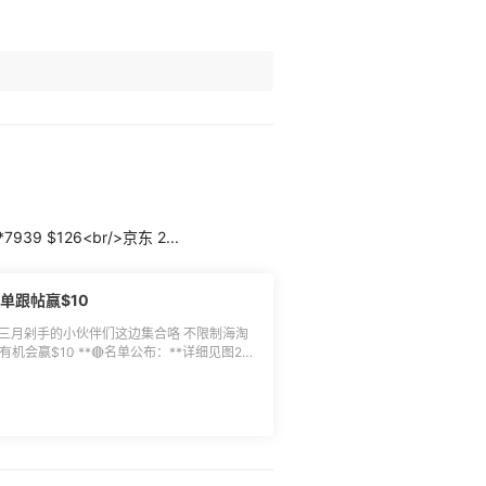
VIP4可享受美私地址3次/周，超出次数使用收
出入，具体以官方说明为准，转载请注明55
a/attachment/deal/20230315135334667.png
名单整
88/)
**7939 $126<br/>京东 2...
单跟帖赢$10
 三月剁手的小伙伴们这边集合咯 不限制海淘
单公布：**详细见图2
争比较激烈，部分小伙伴可能未能拿到奖，但
然后返利券我们将于4月14日统一发放，届
查看并使用，返利券发放后30天内绑定有效，
东、美团饿了么等国内返利订单上一起生效，
[》》链接直达]
链接直达]
月1日-3月31日