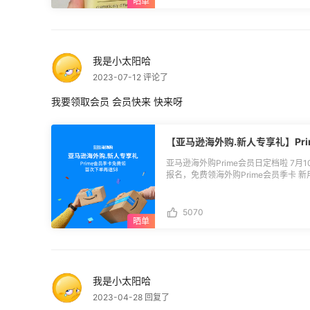
我是小太阳哈
2023-07-12 评论了
我要领取会员 会员快来 快来呀
【亚马逊海外购.新人专享礼】Pr
亚马逊海外购Prime会员日定档啦 7月1
报名，免费领海外购Prime会员季卡 新
[$8新人首单礼名单公布》》点击查看](https:/
**🔵名单公布：**详细见图2 恭喜获得
换仅适用于从未注册成为亚马逊中国Pri
5070
员免费试用活动的亚马逊账户，收到码后须于
换码请查看55站内私信），逾期自动
可兑换现金，具体兑换流程参考攻略：[
(https://post.55haitao.com/p/271307/) 🌈温馨提示：7月10日以后的报名，将
月14日私信发码，未领取到兑换码的，可以继续跟帖报名哦。 -
----------------------------------
我是小太阳哈
----- **🔵活动时间：**7月3日-7月13日 **🔵参与方式：**直接本帖回复报名 我要
2023-04-28 回复了
领取海外购Prime会员季卡 **🔵活动奖励：** 新人专享礼 N份：海外购Prime会员季