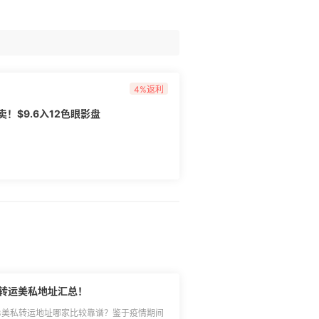
式站短给中奖用户，请关注55站内信消息，收
kol 完成兑换：[>>>查看兑换流程]
为亚马逊海
淘去亚马逊海外购官网下单成功跟到返利，活
55返利订单显示），返利券需绑定于亚马逊
4%返利
首单礼可叠加获得，Prime会员季卡将于7月
7月14日私信发码），$8返利券活动结束后统
卖！$9.6入12色眼影盘
用于从未注册成为亚马逊中国Prime会员，且从
用活动的亚马逊账户，收到码后须于7月31日
自动失效，且兑换码不得转让转售，不可挂失，不
55haitao.com/p/271307/)； 4.7月10日
券中心，领取300-20新人专享券，享每满
900-60以此类推），具体用券规则建议咨询亚
须绑定于亚马逊海外购待生效返利订单上，发放
大转运美私地址汇总！
3美私转运地址哪家比较靠谱？鉴于疫情期间