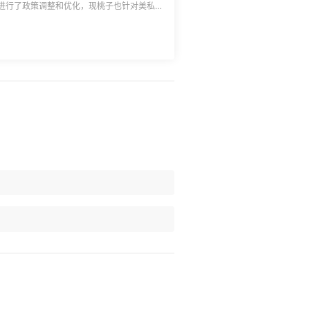
进行了政策调整和优化，现桃子也针对美私转
考，具体以转运公司官方信息回复为准，转载
用政策，确认无误再走单； 2.当前内
行推荐，建议大家自行于55社区搜索相关转
择。 ![]
a/attachment/deal/20230315135458233.pn
费及以上会员可免费限额使用，年费会员每月
个包裹，尊享会员不限制美私地址使用次数，据淘
西百货、ND、Coach官网、Coach奥莱等
包已暂停收寄）。 **◾驿捷速递：
0刀代刷费5刀，高于100刀按商品总价值5%
CHANEL香奈儿、Burberry巴宝莉等官网购
收60元，银猪单个包裹加收50元，金猪单
芙兰，ND等网站。 **◾铭宣海淘：
汇率按照8.3左右计算，具体以代下提供汇率
费，地址需联系客服申请，不能下太重的货