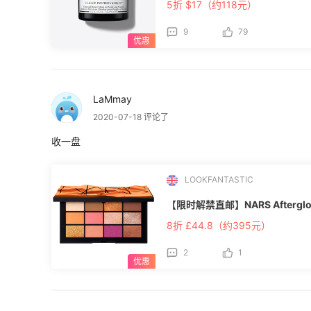
5折 $17（约118元）
9
79
LaMmay
2020-07-18 评论了
收一盘
LOOKFANTASTIC
【限时解禁直邮】NARS Afterg
8折 £44.8（约395元）
2
1