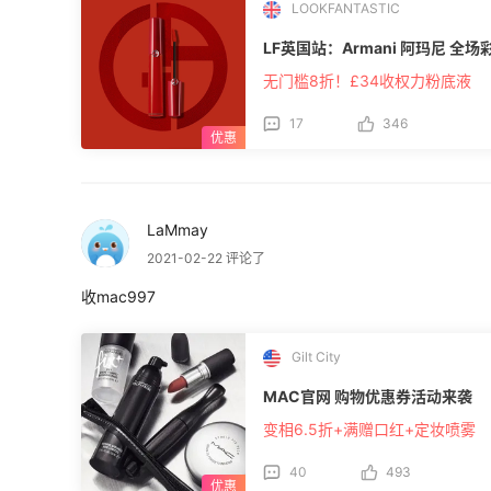
LOOKFANTASTIC
LF英国站：Armani 阿玛尼 全场
无门槛8折！£34收权力粉底液
17
346
LaMmay
2021-02-22 评论了
收mac997
Gilt City
MAC官网 购物优惠券活动来袭
变相6.5折+满赠口红+定妆喷雾
40
493