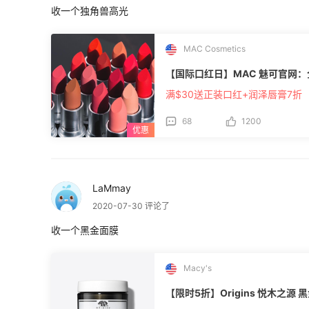
收一个独角兽高光
MAC Cosmetics
【国际口红日】MAC 魅可官网
满$30送正装口红+润泽唇膏7折
68
1200
LaMmay
2020-07-30 评论了
收一个黑金面膜
Macy's
【限时5折】Origins 悦木之源 黑