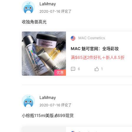
LaMmay
2020-07-16 评论了
收独角兽高光
MAC Cosmetics
MAC 魅可官网：全场彩妆
满$65送2件好礼＋新人8.5折
6
1
LaMmay
2020-07-16 评论了
小棕瓶115ml美版💰699现货