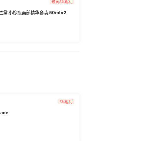
最高3%返利
雅诗兰黛 小棕瓶面部精华套装 50ml×2
5%返利
ade