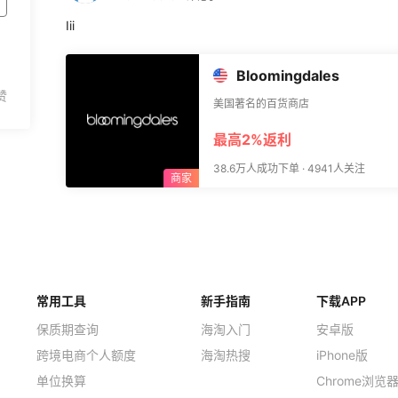
Iii
Bloomingdales
美国著名的百货商店
最高2%返利
38.6万人成功下单 · 4941人关注
常用工具
新手指南
下载APP
保质期查询
海淘入门
安卓版
跨境电商个人额度
海淘热搜
iPhone版
单位换算
Chrome浏览