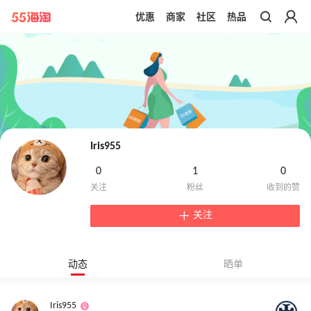
优惠
商家
社区
热品
带你去官网买正品
Iris955
0
1
0
关注
动态
晒单
Iris955